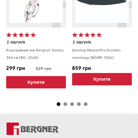
2
відгуків
2
відгуків
Консервний ніж Bergner Gizmo,
Штопор MasterPro Foodies
34,4 см (BG-3268)
oenology (BGMP-5106)
299 грн
859 грн
529 грн
Купити
Купити