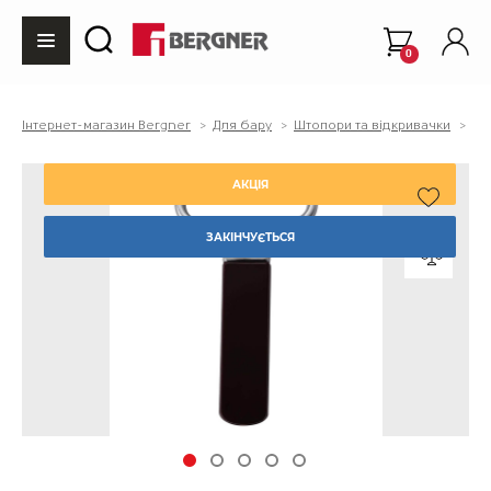
0
Інтернет-магазин Bergner
Для бару
Штопори та відкривачки
Ві
АКЦІЯ
ЗАКІНЧУЄТЬСЯ