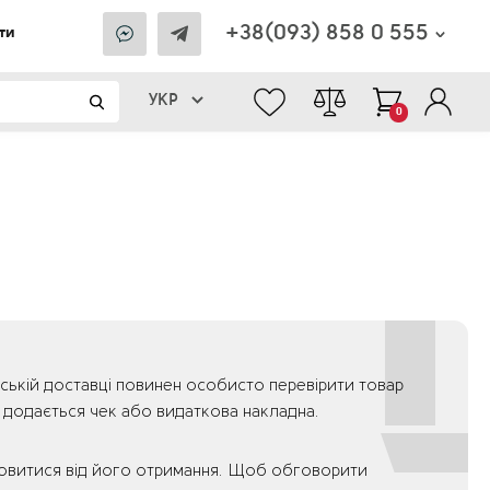
+38(093) 858 0 555
ти
УКР
0
рській доставці повинен особисто перевірити товар
о додається чек або видаткова накладна.
мовитися від його отримання. Щоб обговорити