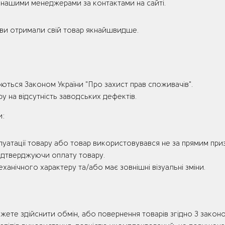
 з нашими менеджерами за контактами на сайті.
ви отримали свій товар якнайшвидше.
юються Законом України "Про захист прав споживачів".
ару на відсутність заводських дефектів.
и:
уатації товару або товар використовувався не за прямим при
ідтверджуючи оплату товару.
анічного характеру та/або має зовнішні візуальні зміни.
жете здійснити обмін, або повернення товарів згідно З законо