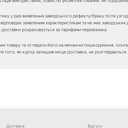
 слідів використання, повністю укомплектований, не порушена
тику у разі виявлення заводського дефекту/браку після узгодж
відповідає заявленим характеристикам та не має заводських д
ть доставки розраховується за тарифами перевізника.
 товару та оглядати його на механічні пошкодження, оскільки
я того, як кур'єр залишив місце доставки, не розглядаються.
Доставка
Відгуки