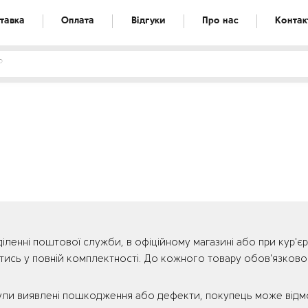
тавка
Оплата
Відгуки
Про нас
Контак
іленні поштової служби, в офіційному магазині або при кур'є
нитись у повній комплектності. До кожного товару обов'язков
 були виявлені пошкодження або дефекти, покупець може від