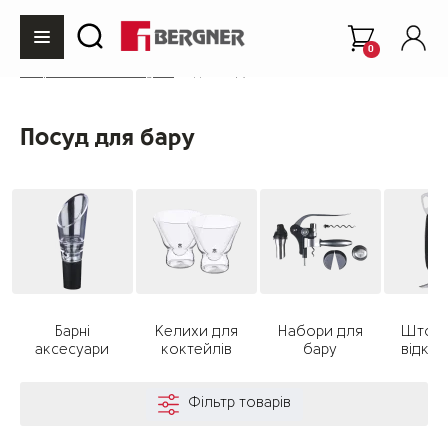
0
Інтернет-магазин Bergner
Для бару
Посуд для бару
Барні
Келихи для
Набори для
Штопо
аксесуари
коктейлів
бару
відкри
Фільтр товарів