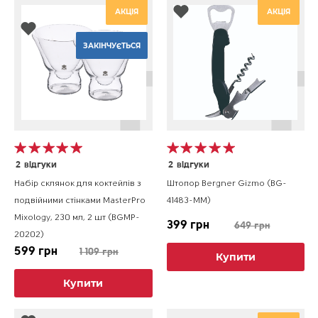
АКЦІЯ
АКЦІЯ
ЗАКІНЧУЄТЬСЯ
2
відгуки
2
відгуки
Набір склянок для коктейлів з
Штопор Bergner Gizmo (BG-
подвійними стінками MasterPro
41483-MM)
Mixology, 230 мл, 2 шт (BGMP-
399 грн
649 грн
20202)
599 грн
1 109 грн
Купити
Купити