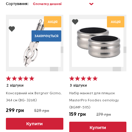
Сортування:
АКЦІЯ
АКЦІЯ
ЗАКІНЧУЄТЬСЯ
2
відгуки
3
відгуки
Консервний ніж Bergner Gizmo,
Набір манжет для пляшок
34,4 см (BG-3268)
MasterPro Foodies oenology
(BGMP-5115)
299 грн
529 грн
159 грн
279 грн
Купити
Купити