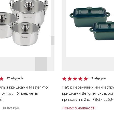
12
відгуків
3
відгуки
уль з кришками MasterPro
Набір керамічних міні-кастру
6,5/11,6 л, 6 предметів
кришками Bergner Excalibur
5)
прямокутні, 2 шт (BG-13363
10 169 грн
Немає в наявності