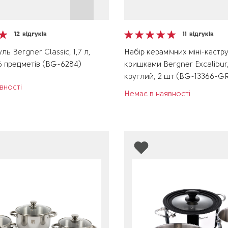
12
відгуків
11
відгуків
ль Bergner Classic, 1,7 л,
Набір керамічних міні-кастру
, 6 предметів (BG-6284)
кришками Bergner Excalibur
круглий, 2 шт (BG-13366-G
вності
Немає в наявності