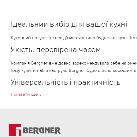
Ідеальний вибір для вашої кухні
Кухонний посуд - це невід'ємна частина будь-якої кухні. К
Якість, перевірена часом
Компанія Bergner вже давно зарекомендувала себе на ринку 
Тому купити набір каструль Bergner буде дійсно хорошим 
Універсальність і практичність
Показати ще
До набору входять каструлі різних розмірів, що дає змогу го
- для гарнірів і соусів. Ці каструлі можуть бути використані
Крім того, набір каструль Bergner чудово підходить для ви
турбуватися про сумісність посуду з вашою плитою.
Спеціальне дно каструль забезпечує рівномірний розподіл т