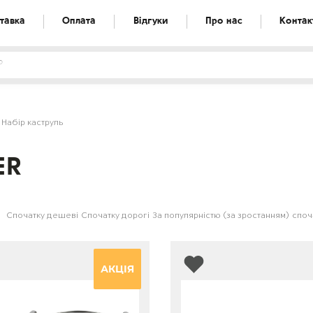
тавка
Оплата
Відгуки
Про нас
Контак
Набір каструль
ER
Спочатку дешеві
Спочатку дорогі
За популярністю (за зростанням)
споча
АКЦІЯ