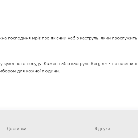
ожна господиня мріє про якісний набір каструль, який прослужить
кухонного посуду. Кожен набір каструль Bergner - це поєднання 
вибором для кожної людини.
тувати найрізноманітніші страви. Каструля на 20 літрів ідеально 
 як на плиті так і в духовці, що робить їх ще більш універсальним
користання на всіх типах плит, включно з газовими, електричним
Доставка
Відгуки
епла, що дає змогу стравам готуватися швидше і зберігати свої 