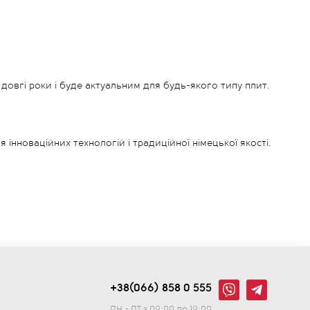
 довгі роки і буде актуальним для будь-якого типу плит.
інноваційних технологій і традиційної німецької якості.
підійде для приготування супів і бульйонів, а менші каструлі
и.
и та індукційними. Це означає, що вам не доведеться
+38(066) 858 0 555
поживні властивості на будь-якій плиті.
ПН - ПТ з 09:00 до 19:00