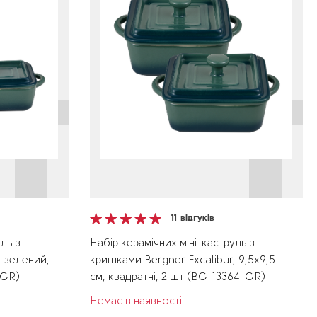
11
відгуків
ль з
Набір керамічних міні-каструль з
, зелений,
кришками Bergner Excalibur, 9,5x9,5
-GR)
см, квадратні, 2 шт (BG-13364-GR)
Немає в наявності