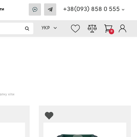
+38(093) 858 0 555
ти
УКР
0
тку хіти