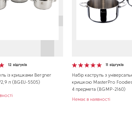
12
відгуків
11
відгуків
уль із кришками Bergner
Набір каструль з універсал
2/2,9 л (BGEU-5505)
кришкою MasterPro Foodies 
4 предмета (BGMP-2160)
вності
Немає в наявності