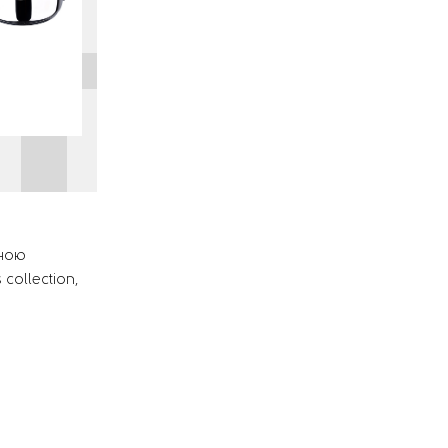
ьною
collection,