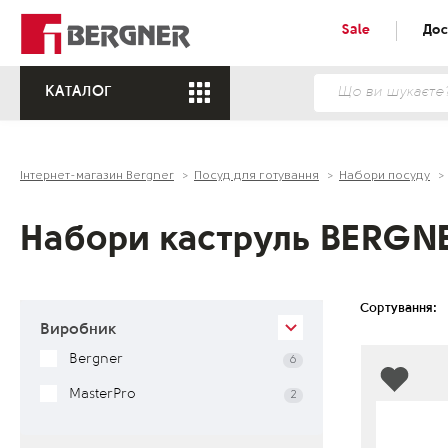
Sale
Дос
КАТАЛОГ
Інтернет-магазин Bergner
Посуд для готування
Набори посуду
Набори каструль BERGN
Сортування:
Виробник
Bergner
6
MasterPro
2