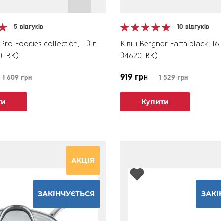
5
відгуків
10
відгуків
ro Foodies collection, 1,3 л
Ківш Bergner Earth black, 16
0-BK)
34620-BK)
919 грн
1 609 грн
1 529 грн
ти
Купити
АКЦІЯ
ЗАКІНЧУЄТЬСЯ
ЗАКІ