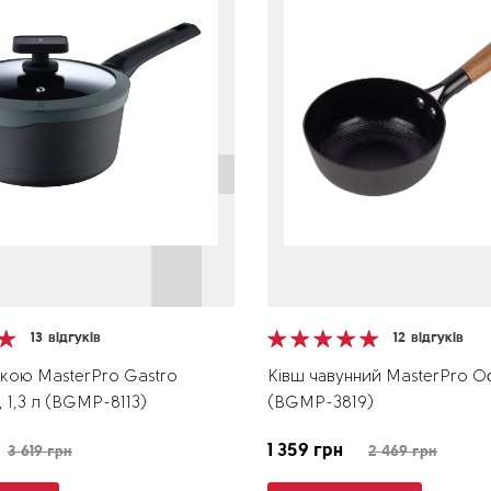
13
відгуків
12
відгуків
шкою MasterPro Gastro
Ківш чавунний MasterPro Odi
, 1,3 л (BGMP-8113)
(BGMP-3819)
1 359 грн
3 619 грн
2 469 грн