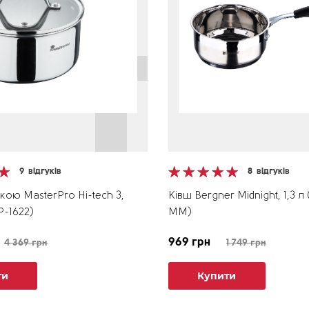
9
відгуків
8
відгуків
кою MasterPro Hi-tech 3,
Ківш Bergner Midnight, 1,3 л
P-1622)
MM)
969 грн
4 369 грн
1 749 грн
ти
Купити