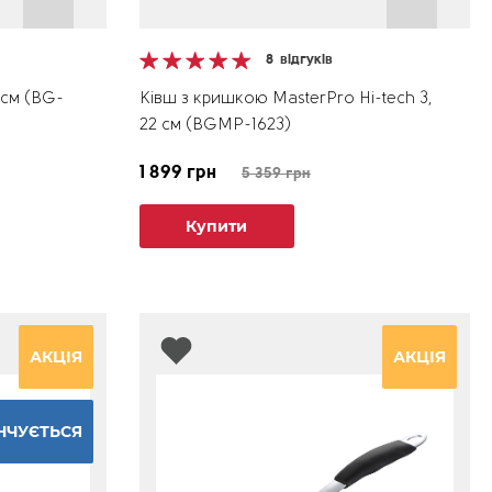
8
відгуків
 см (BG-
Ківш з кришкою MasterPro Hi-tech 3,
22 см (BGMP-1623)
1 899 грн
5 359 грн
Купити
АКЦІЯ
АКЦІЯ
НЧУЄТЬСЯ