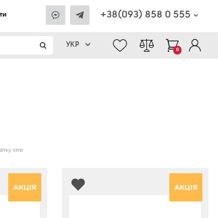
+38(093) 858 0 555
ти
УКР
0
тку хіти
АКЦІЯ
АКЦІЯ