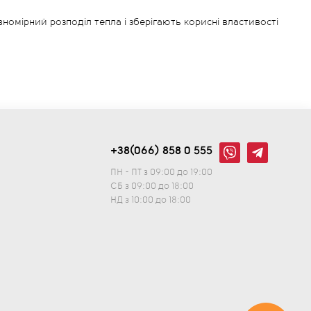
номірний розподіл тепла і зберігають корисні властивості
магає зберігати тепло й аромат страв. Такі ковші ідеально
+38(066) 858 0 555
ПН - ПТ з 09:00 до 19:00
СБ з 09:00 до 18:00
НД з 10:00 до 18:00