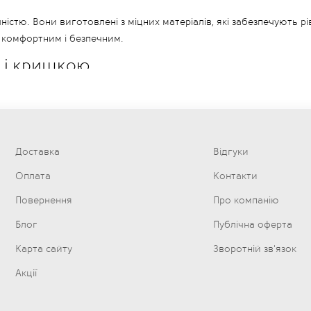
стю. Вони виготовлені з міцних матеріалів, які забезпечують рів
є комфортним і безпечним.
м і кришкою
ю Bergner. Носик дає змогу легко зливати рідини, а кришка допо
вашої кухні
Доставка
Відгуки
а ключових чинників:
Оплата
Контакти
Повернення
Про компанію
вичай готуєте.
Блог
Публічна оферта
еликі - для супів і каш.
Карта сайту
Зворотній зв'язок
Акції