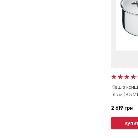
Ківш з криш
18 см (BGM
2 619 грн
Купи