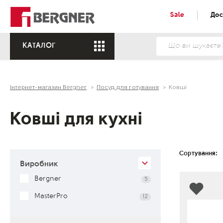
Sale
Дос
КАТАЛОГ
Інтернет-магазин Bergner
Посуд для готування
Ковші
Ковші для кухні
Сортування:
Виробник
Bergner
5
MasterPro
12