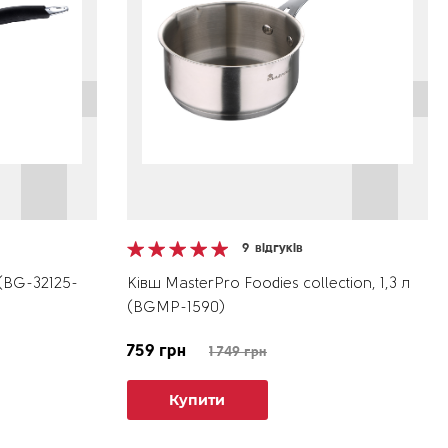
9
відгуків
 (BG-32125-
Ківш MasterPro Foodies collection, 1,3 л
(BGMP-1590)
759 грн
1 749 грн
Купити