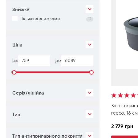
Знижка
Тільки зі знижками
12
Ціна
від
до
Серія/лінійка
Ківш з кри
reeco, 16 см
Тип
2 779 грн
Тип антипригарного покриття