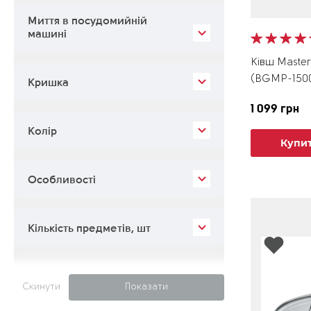
Миття в посудомийній
машині
Ківш MasterP
(BGMP-150
Кришка
1 099 грн
Колір
Купи
Особливості
Кількість предметів, шт
Скинути
Показати