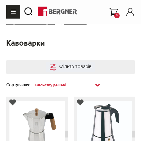
0
Інтернет-магазин Bergner
Для чаю/кави
Кавоварки
Кавоварки
Фільтр товарів
Сортування: