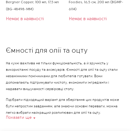
Bergner Copper, 100 мл, 17,5 мл
Foodies, 16,5 см, 200 мл (BGMP-
(BG-48498-MM)
6114)
Немає в наявності
Немає в наявності
Ємності для олії та оцту
На кухні важлива не тільки функціональність, а й зручність у
використанні посуду та аксесуарів. Ємності для олії та оцту стали
незамінними помічниками для любителів готувати. Вони
допомагають підтримувати чистоту, економити інгредієнти і
надавати вишуканості сервіровці столу.
Підібрати підходящий варіант для зберігання цих продуктів може
бути непростим завданням, але знаючи основні переваги, можна
легко вибрати найкращий розпилювач для олії та оцту.
Показати ще
Переваги використання