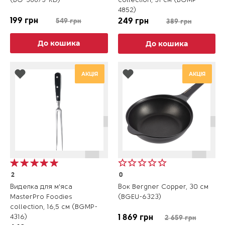
(BG-38873-RD)
collection, 31 см (BGMP-
4852)
199 грн
249 грн
549 грн
389 грн
До кошика
До кошика
АКЦІЯ
АКЦІЯ
2
0
Виделка для м'яса
Вок Bergner Copper, 30 см
MasterPro Foodies
(BGEU-6323)
collection, 16,5 см (BGMP-
4316)
1 869 грн
2 659 грн