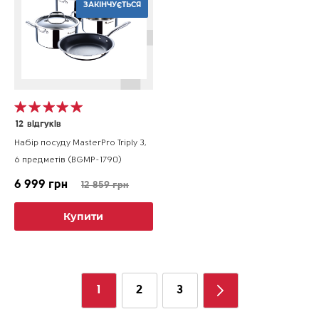
ЗАКІНЧУЄТЬСЯ
12
відгуків
Набір посуду MasterPro Triply 3,
6 предметів (BGMP-1790)
6 999 грн
12 859 грн
Купити
1
2
3