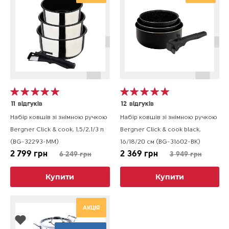
11
відгуків
12
відгуків
Набір ковшів зі знімною ручкою
Набір ковшів зі знімною ручкою
Bergner Click & cook, 1,5/2,1/3 л
Bergner Click & cook black,
(BG-32293-MM)
16/18/20 см (BG-31602-BK)
2 799 грн
2 369 грн
6 249 грн
3 949 грн
Купити
Купити
АКЦІЯ