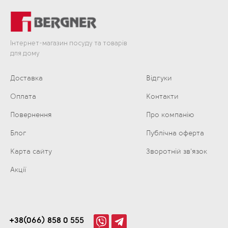
Використовувані матеріали гарантують рівномірний розподіл тепла,
що особливо важливо під час приготування їжі.
Особливості наборів посуду
Інтернет-магазин посуду та товарів
для дому
Під час вибору посуду важливо враховувати його характеристики.
Ось кілька ключових особливостей, які виділяють набори Bergner:
Доставка
Відгуки
Матеріали високої якості - використані нержавіюча
Оплата
Контакти
сталь, алюміній та інші міцні матеріали.
Рівномірний розподіл тепла забезпечує краще
Повернення
Про компанію
приготування їжі.
Блог
Публічна оферта
Ергономічний дизайн, зручні ручки і кришки з
паровідводом.
Карта сайту
Зворотній зв'язок
Різноманіття комплектів, різні набори каструль і
Акції
сковорідок для всіх видів кулінарних завдань.
Сумісність з різними плитами, підходить для газових,
електричних та індукційних плит.
Легкість догляду - посуд легко мити, він стійкий до
+38(066) 858 0 555
пошкоджень і корозії.