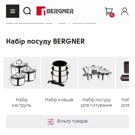
0
Інтернет-магазин Bergner
Посуд для готування
Набори посуду
Набір посуду BERGNER
Набір
Набір ковшів
Набір посуду
Набір
каструль
для готування
для ви
Фільтр товарів