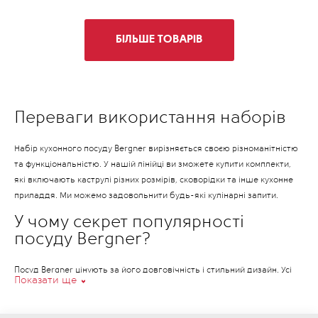
БІЛЬШЕ ТОВАРІВ
Переваги використання наборів
Набір кухонного посуду Bergner вирізняється своєю різноманітністю
та функціональністю. У нашій лінійці ви зможете купити комплекти,
які включають каструлі різних розмірів, сковорідки та інше кухонне
приладдя. Ми можемо задовольнити будь-які кулінарні запити.
У чому секрет популярності
посуду Bergner?
Посуд Bergner цінують за його довговічність і стильний дизайн. Усі
Показати ще
набори посуду для кухні розроблені так, щоб ідеально вписатися в
інтер'єр і витримати багаторічну експлуатацію.