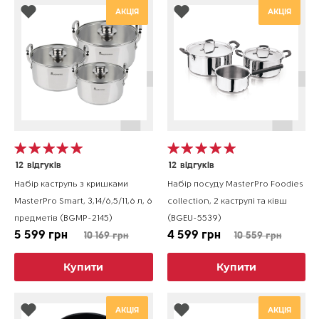
АКЦІЯ
АКЦІЯ
12
відгуків
12
відгуків
Набір каструль з кришками
Набір посуду MasterPro Foodies
MasterPro Smart, 3,14/6,5/11,6 л, 6
collection, 2 каструлі та ківш
предметів (BGMP-2145)
(BGEU-5539)
5 599 грн
4 599 грн
10 169 грн
10 559 грн
Купити
Купити
АКЦІЯ
АКЦІЯ