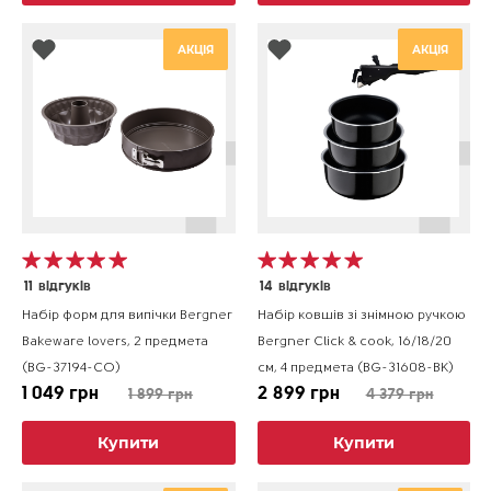
АКЦІЯ
АКЦІЯ
11
відгуків
14
відгуків
Набір форм для випічки Bergner
Набір ковшів зі знімною ручкою
Bakeware lovers, 2 предмета
Bergner Click & cook, 16/18/20
(BG-37194-CO)
см, 4 предмета (BG-31608-BK)
1 049 грн
2 899 грн
1 899 грн
4 379 грн
Купити
Купити