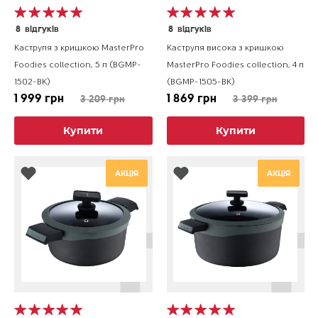
8
відгуків
8
відгуків
Каструля з кришкою MasterPro
Каструля висока з кришкою
Foodies collection, 5 л (BGMP-
MasterPro Foodies collection, 4 л
1502-BK)
(BGMP-1505-BK)
1 999 грн
1 869 грн
3 209 грн
3 399 грн
Купити
Купити
АКЦІЯ
АКЦІЯ