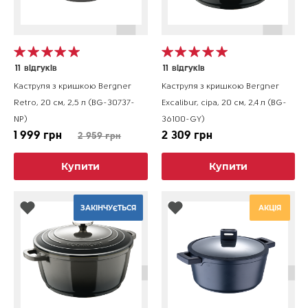
11
відгуків
11
відгуків
Каструля з кришкою Bergner
Каструля з кришкою Bergner
Retro, 20 см, 2,5 л (BG-30737-
Excalibur, сіра, 20 см, 2,4 л (BG-
NP)
36100-GY)
1 999 грн
2 309 грн
2 959 грн
Купити
Купити
ЗАКІНЧУЄТЬСЯ
АКЦІЯ