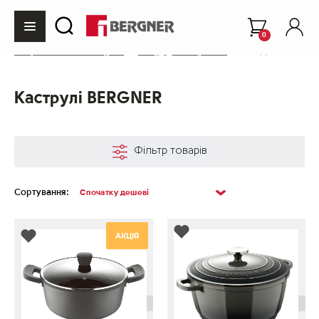
0
Інтернет-магазин Bergner
Посуд для готування
Каструлі
Каструлі BERGNER
Фільтр товарів
Сортування:
АКЦІЯ