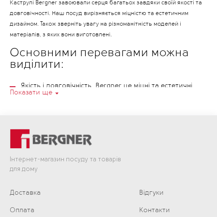
Каструлі Bergner завоювали серця багатьох завдяки своїй якості та
довговічності. Наш посуд вирізняється міцністю та естетичним
дизайном. Також зверніть увагу на різноманітність моделей і
матеріалів, з яких вони виготовлені.
Основними перевагами можна
виділити:
Якість і довговічність. Bergner це міцні та естетичні
Показати ще
каструлі, які служать довго.
Підходять як для супів і тушкування, так і для
смаження.
Товсте і багатошарове дно забезпечує рівномірний
розподіл тепла.
Максимальна ефективність як на газових так і на
Інтернет-магазин посуду та товарів
електричних плитах.
для дому
Каструлі продумані до дрібниць, що робить готування
справжнім задоволенням.
Доставка
Відгуки
Чому варто обирати каструлі з
Оплата
Контакти