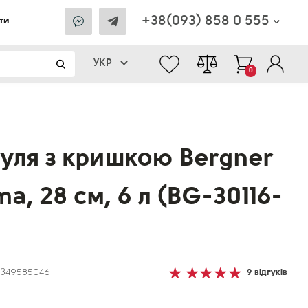
+38(093) 858 0 555
ти
УКР
0
уля з кришкою Bergner
a, 28 см, 6 л (BG-30116-
1349585046
9 відгуків