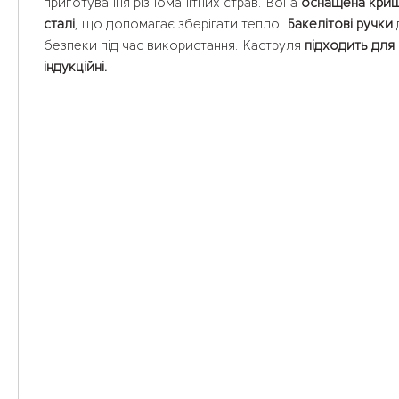
приготування різноманітних страв. Вона
оснащена кришк
сталі
, що допомагає зберігати тепло.
Бакелітові ручки
безпеки під час використання. Каструля
підходить для 
індукційні.