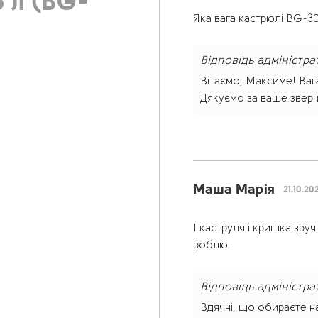
6 л (BG-
Яка вага кастрюлі BG-30
Відповідь адміністра
Вітаємо, Максиме! Вага
Дякуємо за ваше звер
Маша Марія
21.10.20
І каструля і кришка зруч
роблю.
Відповідь адміністра
Вдячні, що обираєте н