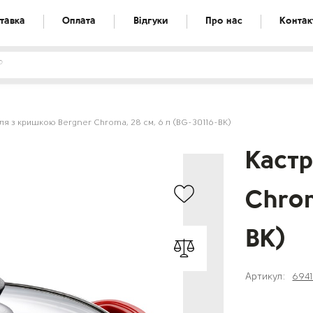
тавка
Оплата
Відгуки
Про нас
Контак
ля з кришкою Bergner Chroma, 28 см, 6 л (BG-30116-BK)
Кастр
Chrom
BK)
Артикул:
694