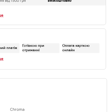
я від 1500 грн
Безкоштовно
ше
Готівкою при
Оплата карткою
ний платіж
отриманні
онлайн
ше
Chroma