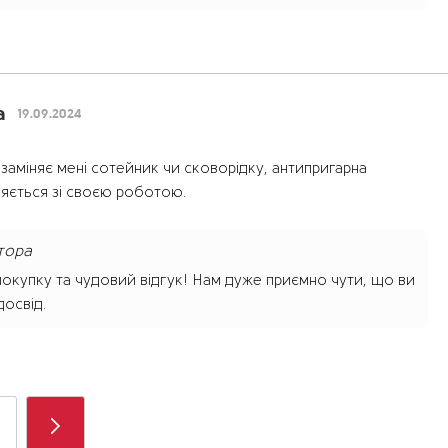
а
19.09.2024
заміняє мені сотейник чи сковорідку, антипригарна
яється зі своєю роботою.
тора
окупку та чудовий відгук! Нам дуже приємно чути, що ви
освід.