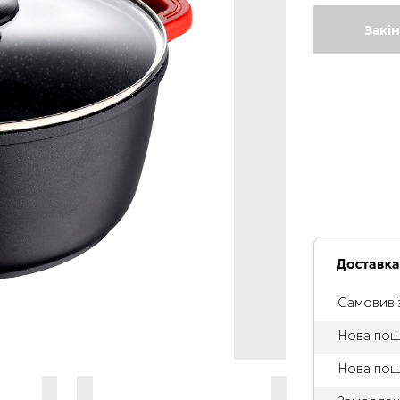
Закі
Доставк
Самовивіз
Нова пошт
Нова пош