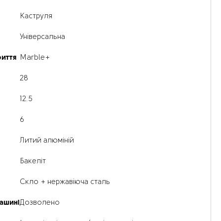
Каструля
Універсальна
риття
Marble+
28
12.5
6
Литий алюміній
Бакеліт
Скло + нержавіюча сталь
ашині
Дозволено