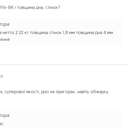
116-BK і товщина дна, стінок?
тора
 нетто 2.22 кг товщина стінок 1,8 мм товщина дна 4 мм
нення
24
ні, суперової якості, дно не пригорає, навіть обжарку
тора
ас.