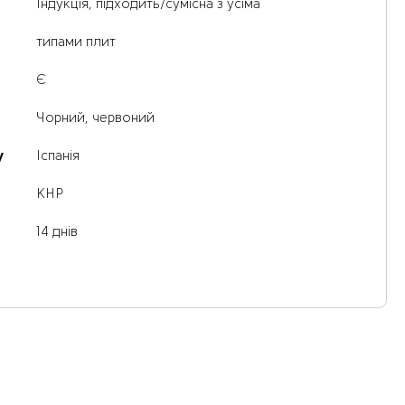
Індукція, підходить/сумісна з усіма
типами плит
Є
Чорний, червоний
у
Іспанія
КНР
14 днів