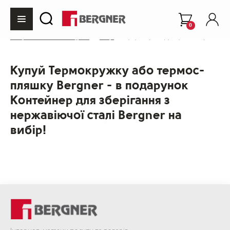
0
Інтернет-магазин Bergner
Акції
Купуй Термокружку або термос-пля
Купуй Термокружку або термос-
пляшку Bergner - в подарунок
Контейнер для зберігання з
нержавіючої сталі Bergner на
вибір!